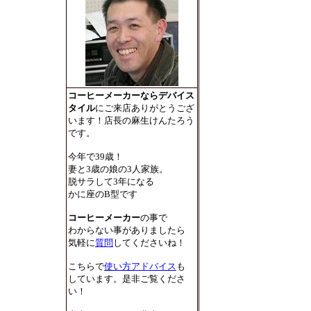
コーヒーメーカーならデバイス
タイル
にご来店ありがとうござ
います！店長の麻生けんたろう
です。
今年で39歳！
妻と3歳の娘の3人家族。
脱サラして3年になる
かに座のB型です
コーヒーメーカー
の事で
わからない事がありましたら
気軽に
質問
してくださいね！
こちらで
使い方アドバイス
も
しています。是非ご覧くださ
い！