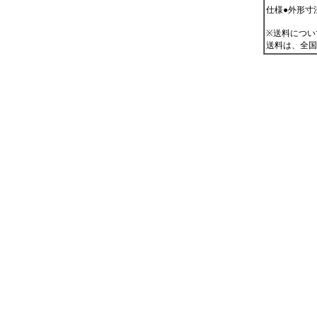
仕様●外形寸法(
※送料につい
送料は、全国