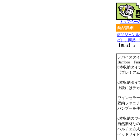
｜
トップペー
商品詳細
商品ジャンル
ど）」商品一
【BF-2】 」
デバイスタイル（
Bamboo Furn
6本収納タイ
【プレミアム
6本収納タイ
上段にはデカ
ワインセラー
収納ファニチ
バンブーを使
6本収納のワ
自然素材なの
ペルチェ方式
ベッドサイド