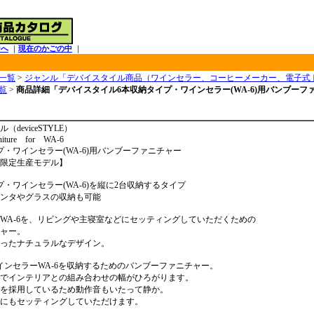
ジへ
｜
現在のかごの中
｜
一覧
>
ジャンル「デバイスタイル商品（ワインセラー、コーヒーメーカー、電子式
覧
>
商品詳細「デバイスタイル6本収納タイプ・ワインセラー(WA-6)用バンブーフ
deviceSTYLE）
iture for WA-6
プ・ワインセラー(WA-6)用バンブーファニチャー
限定生産モデル】
プ・ワインセラー(WA-6)を縦に2台収納するタイプ
ンタやグラスの収納も可能
WA-6を、リビングや主寝室などにセッティングしていただくための
ャー。
ったナチュラルなデザイン。
インセラーWA-6を収納するためのバンブーファニチャー。
でインテリアとの組み合わせの幅がひろがります。
を採用しているため動作音もいたって静か。
にもセッティングしていただけます。