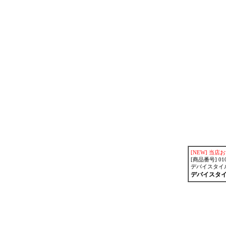
[NEW]
当店お
[商品番号] 010
デバイスタイル d
デバイスタイ