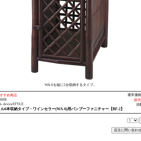
WA-6を縦に2台収納するタイプ。
通常価格
すすめ商品
008
販売
eviceSTYLE
消
ル6本収納タイプ・ワインセラー(WA-6)用バンブーファニチャー【BF-2】