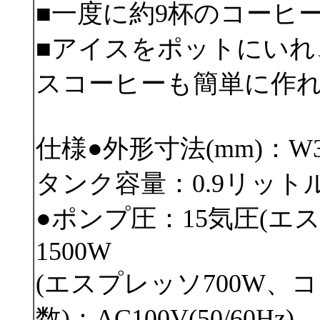
■一度に約9杯のコーヒ
■アイスをポットにいれ
スコーヒーも簡単に作
仕様●外形寸法(mm)：W340
タンク容量：0.9リット
●ポンプ圧：15気圧(エ
1500W
(エスプレッソ700W、コ
数)：AC100V(50/60Hz)