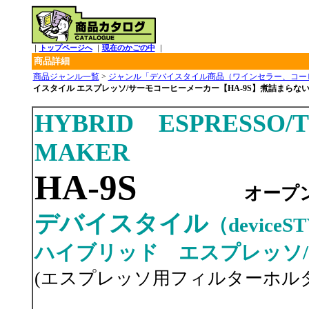
｜
トップページへ
｜
現在のかごの中
｜
商品詳細
商品ジャンル一覧
>
ジャンル「デバイスタイル商品（ワインセラー、コー
イスタイル エスプレッソ/サーモコーヒーメーカー【HA-9S】煮詰まら
HYBRID ESPRESSO
MAKER
HA-9S
オープ
デバイスタイル
（deviceS
ハイブリッド エスプレッソ
(エスプレッソ用フィルターホル