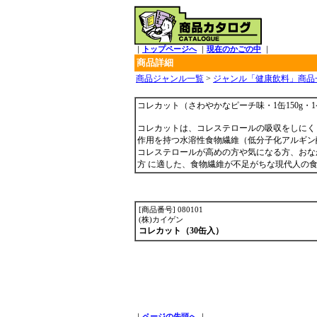
｜
トップページへ
｜
現在のかごの中
｜
商品詳細
商品ジャンル一覧
>
ジャンル「健康飲料」商品
コレカット（さわやかなピーチ味・1缶150g・1
コレカットは、コレステロールの吸収をしにく
作用を持つ水溶性食物繊維（低分子化アルギン
コレステロールが高めの方や気になる方、おな
方 に適した、食物繊維が不足がちな現代人の
[商品番号] 080101
(株)カイゲン
コレカット（30缶入）
｜
ページの先頭へ
｜