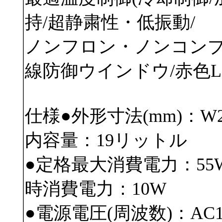
持/超静粛性・低振動/
ノンフロン・ノンコンプ
線防御ウインドウ/赤色L
仕様●外形寸法(mm)：W260
内容量：19リットル
●定格最大消費電力：55
時消費電力：10W
●電源電圧(周波数)：AC100