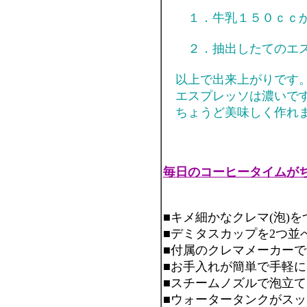
１．牛乳１５０ｃｃ
２．抽出したてのエス
以上で出来上がりです
エスプレッソは濃いです
ちょうど美味しく作れま
毎日のコーヒータイムが
■キメ細かなクレマ(泡)を
■デミタスカップを2つ並
■付属のクレマメーカーで
■お手入れが簡単で手軽
■スチームノズルで泡立
■ウォータータンクがス