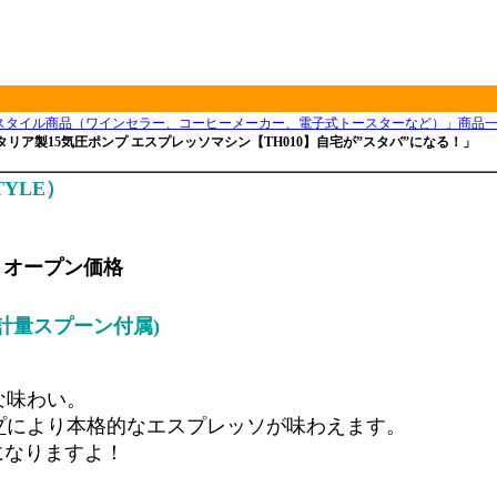
スタイル商品（ワインセラー、コーヒーメーカー、電子式トースターなど）」商品
リア製15気圧ポンプ エスプレッソマシン【TH010】自宅が”スタバ”になる！」
TYLE）
E
オープン価格
計量スプーン付属)
な味わい。
プ
により本格的なエスプレッソが味わえます。
になりますよ！