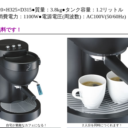
×H325×D315●質量：3.8kg●タンク容量：1.2リットル
電力：1100W●電源電圧(周波数)：AC100V(50/60Hz)
無料です！
自宅が素敵なカフェになる！ ２人分を同時につくれます！