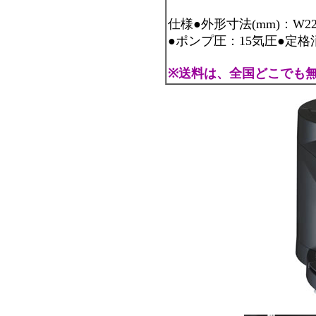
仕様●外形寸法(mm)：W220
●ポンプ圧：15気圧●定格消費
※送料は、全国どこでも