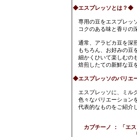
◆エスプレッソとは？◆
専用の豆をエスプレッソ
コクのある味と香りの深
通常、アラビカ豆を深煎
もちろん、お好みの豆を
細かくひいて楽しむのも
焙煎したての新鮮な豆を
◆エスプレッソのバリエ
エスプレッソに、ミルク
色々なバリエーションを
代表的なものをご紹介し
カプチーノ ： 「エ
「ミルクフォー