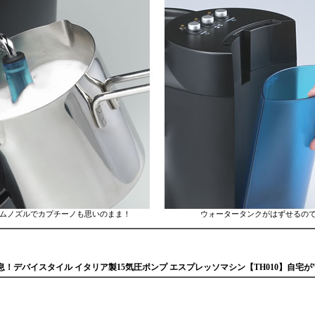
ームノズルでカプチーノも思いのまま！ ウォータータンクがはずせるので
！デバイスタイル イタリア製15気圧ポンプ エスプレッソマシン【TH010】自宅が