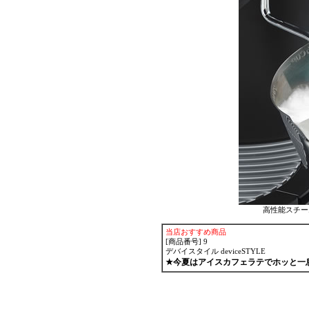
高性能スチ
当店おすすめ商品
[商品番号] 9
デバイスタイル deviceSTYLE
★今夏はアイスカフェラテでホッと一息