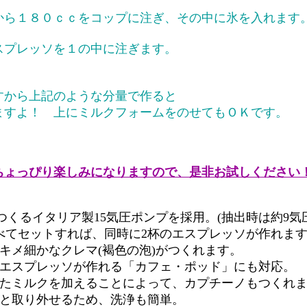
から１８０ｃｃをコップに注ぎ、その中に氷を入れます
プレッソを１の中に注ぎます。
。
から上記のような分量で作ると
すよ！ 上にミルクフォームをのせてもＯＫです。
ちょっぴり楽しみになりますので、是非お試しください
つくるイタリア製15気圧ポンプを採用。(抽出時は約9気圧
べてセットすれば、同時に2杯のエスプレッソが作れま
キメ細かなクレマ(褐色の泡)がつくれます。
にエスプレッソが作れる「カフェ・ポッド」にも対応。
てたミルクを加えることによって、カプチーノもつくれ
ッと取り外せるため、洗浄も簡単。