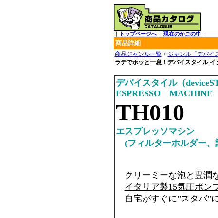
｜
トップページへ
｜
現在のかごの中
｜
商品詳細
商品ジャンル一覧
>
ジャンル「デバイ
ラテでホッと一息！デバイスタイル イタ
デバイスタイル（deviceS
ESPRESSO MACHIN
TH010
エスプレッソマシン
(フィルターホルダー、
クリーミーな泡と豊潤
イタリア製15気圧ポン
自宅がすぐに”スタバ”