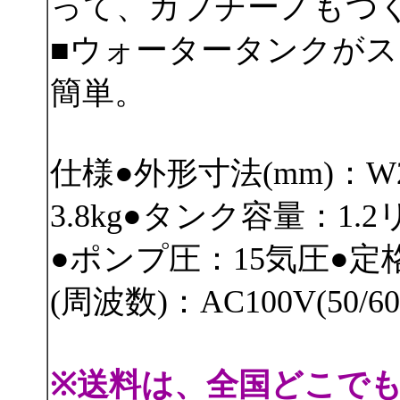
って、カプチーノもつ
■ウォータータンクが
簡単。
仕様●外形寸法(mm)：W22
3.8kg●タンク容量：1.
●ポンプ圧：15気圧●定
(周波数)：AC100V(50/60
※送料は、全国どこで