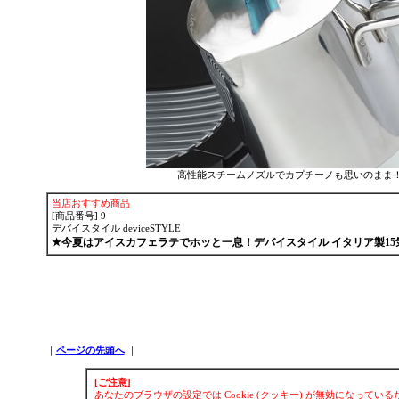
高性能スチームノズルでカプチーノも思い
当店おすすめ商品
[商品番号] 9
デバイスタイル deviceSTYLE
★今夏はアイスカフェラテでホッと一息！デバイスタイル イタリア製15気
｜
ページの先頭へ
｜
[ご注意]
あなたのブラウザの設定では Cookie (クッキー) が無効になってい