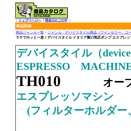
｜
トップページへ
｜
現在のかごの中
｜
商品詳細
商品ジャンル一覧
>
ジャンル「デバイスタイル商品（ワインセラー、コ
ラテでホッと一息！デバイスタイル イタリア製15気圧ポンプ エスプレッソ
デバイスタイル（device
ESPRESSO MACHI
TH010
オー
エスプレッソマシン
(フィルターホルダー