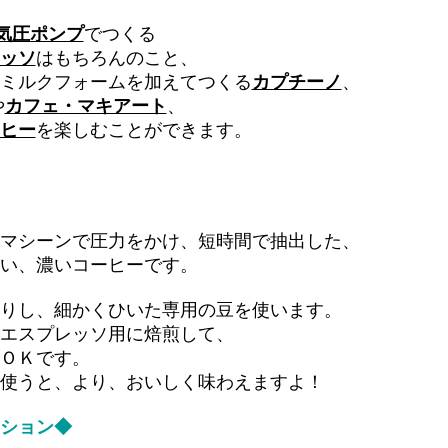
5気圧ポンプ
でつくる
ッソ
はもちろんのこと、
ミルクフォームを加えてつくる
カプチーノ
、
や
カフェ・マキアート
、
ヒー
を楽しむことができます。
マシーンで圧力をかけ、短時間で抽出した、
い、濃いコーヒーです。
りし、細かくひいた専用の豆を使います。
エスプレッソ用に焙煎して、
ＯＫです。
使うと、より、おいしく味わえますよ！
ション◆