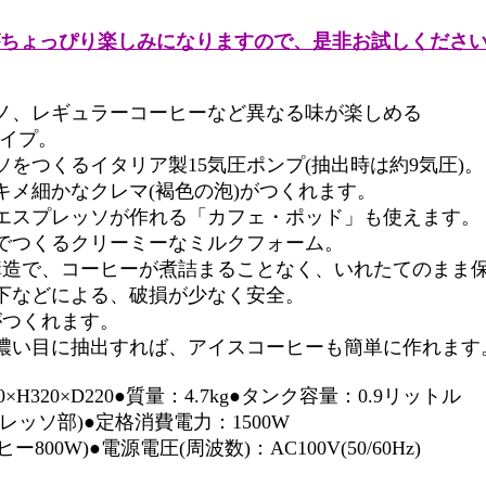
ちょっぴり楽しみになりますので、是非お試しくださ
ノ、レギュラーコーヒーなど異なる味が楽しめる
イプ。
をつくるイタリア製15気圧ポンプ(抽出時は約9気圧)。
キメ細かなクレマ(褐色の泡)がつくれます。
エスプレッソが作れる「カフェ・ポッド」も使えます。
でつくるクリーミーなミルクフォーム。
構造で、コーヒーが煮詰まることなく、いれたてのまま
下などによる、破損が少なく安全。
がつくれます。
濃い目に抽出すれば、アイスコーヒーも簡単に作れます
×H320×D220●質量：4.7kg●タンク容量：0.9リットル
レッソ部)●定格消費電力：1500W
800W)●電源電圧(周波数)：AC100V(50/60Hz)