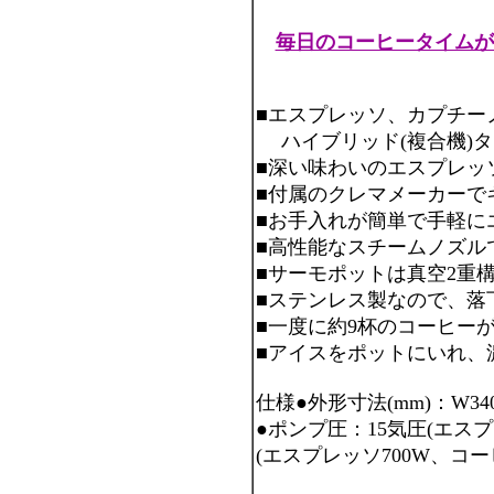
毎日のコーヒータイムが
■エスプレッソ、カプチー
ハイブリッド(複合機)タ
■深い味わいのエスプレッソ
■付属のクレマメーカーで
■お手入れが簡単で手軽に
■高性能なスチームノズル
■サーモポットは真空2重
■ステンレス製なので、落
■一度に約9杯のコーヒー
■アイスをポットにいれ、
仕様●外形寸法(mm)：W340
●ポンプ圧：15気圧(エスプ
(エスプレッソ700W、コーヒー