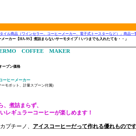
タイル商品（ワインセラー、コーヒーメーカー、電子式トースターなど）」商品一
ーメーカー【HA-9S】煮詰まらないサーモタイプ！いつまでも入れたてを・・」
THERMO COFFEE MAKER
オープン価格
）
コーヒーメーカー
サーモポット、計量スプーン付属)
ら、煮詰まらず、
いレギュラーコーヒーが楽しめます！
カプチーノ、
アイスコーヒーだって作れる優れもので