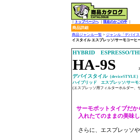
｜
トップページへ
｜
現在のかごの中
｜
商品詳細
商品ジャンル一覧
>
ジャンル「デバイス
イスタイル エスプレッソ/サーモコーヒ
HYBRID ESPRESSO/
HA-9S
デバイスタイル
（deviceSTYLE
ハイブリッド エスプレッソ/サーモ
(エスプレッソ用フィルターホルダー、
サーモポットタイプだか
入れたてのままの美味し
さらに、エスプレッソや