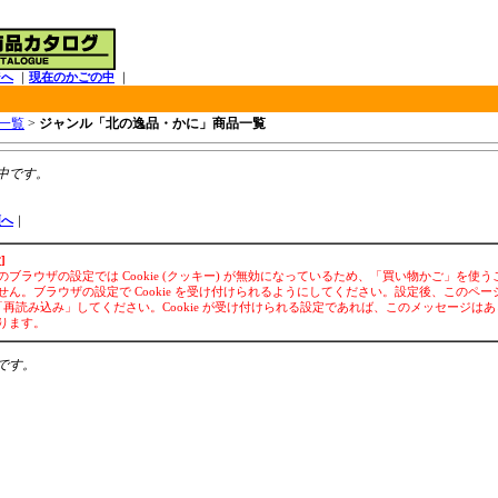
ジへ
｜
現在のかごの中
｜
一覧
>
ジャンル「北の逸品・かに」商品一覧
中です。
頭へ
｜
]
のブラウザの設定では Cookie (クッキー) が無効になっているため、「買い物かご」を使う
せん。ブラウザの設定で Cookie を受け付けられるようにしてください。設定後、このペー
「再読み込み」してください。Cookie が受け付けられる設定であれば、このメッセージは
ります。
です。