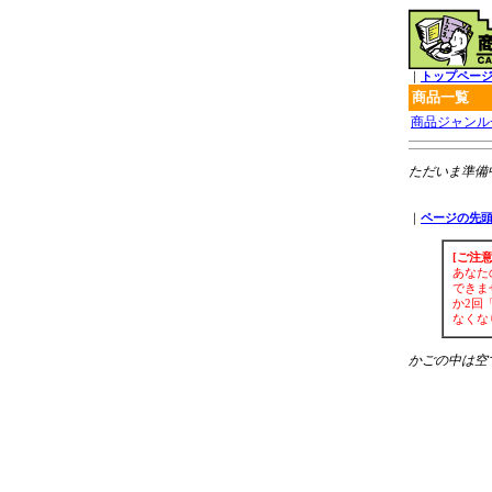
｜
トップペー
商品一覧
商品ジャンル
ただいま準備
｜
ページの先
[ご注意
あなた
できま
か2回
なくな
かごの中は空