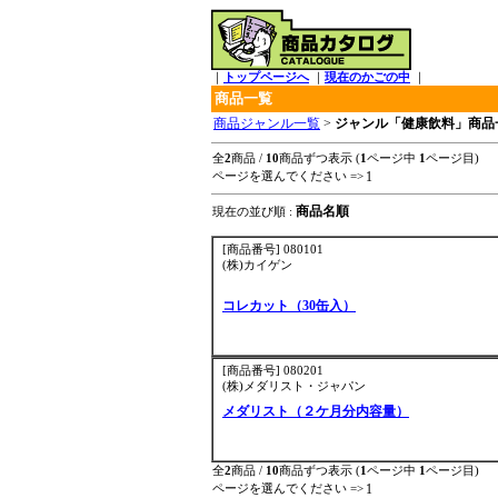
｜
トップページへ
｜
現在のかごの中
｜
商品一覧
商品ジャンル一覧
>
ジャンル「健康飲料」商品
全
2
商品 /
10
商品ずつ表示 (
1
ページ中
1
ページ目)
1
ページを選んでください =>
商品名順
現在の並び順 :
[商品番号] 080101
(株)カイゲン
コレカット（30缶入）
[商品番号] 080201
(株)メダリスト・ジャパン
メダリスト（２ケ月分内容量）
全
2
商品 /
10
商品ずつ表示 (
1
ページ中
1
ページ目)
1
ページを選んでください =>