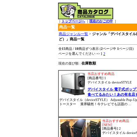
｜
トップページへ
｜
現在のかごの中
｜
商品一覧
商品ジャンル一覧
>
ジャンル「デバイスタイル
ど）」商品一覧
全
15
商品 /
10
商品ずつ表示 (
2
ページ中
1
ページ目)
1
2
ページを選んでください =>
在庫数順
現在の並び順 :
当店おすすめ商品
[商品番号] 1
デバイスタイル deviceSTYLE
デバイスタイル 電子式ポップ
食べてるみたい！あの有名店
デバイスタイル（deviceSTYLE） Adjustabl
トースター 業界騒然！今テレビでも話題の ...
当店おすすめ商品
[NEW]
[商品番号] 2
デバイスタイル device