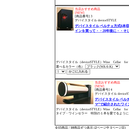
当店おすすめ商品
[NEW]
[商品番号] 3
デバイスタイル deviceSTYLE
デバイスタイル ペルチェ方式6本
インを買って・・20年後に・・そ
デバイスタイル（deviceSTYLE）Wine Cell
選べるカラー（色）
当店おすすめ商品
[NEW]
[商品番号] 4
デバイスタイル deviceS
デバイスタイル ペルチ
マ”で紹介されたワイ
デバイスタイル（deviceSTYLE）Wine Cellar
タイプ・ワインセラー 特別の１本を愛でるように、
全
15
商品 /
10
商品ずつ表示 (
2
ページ中
1
ページ目)