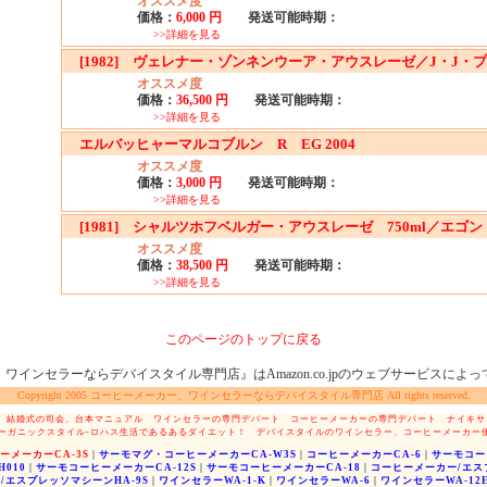
オススメ度
価格：
6,000 円
発送可能時期：
>>詳細を見る
[1982] ヴェレナー・ゾンネンウーア・アウスレーゼ／J・J・
オススメ度
価格：
36,500 円
発送可能時期：
>>詳細を見る
エルバッヒャーマルコブルン R EG 2004
オススメ度
価格：
3,000 円
発送可能時期：
>>詳細を見る
[1981] シャルツホフベルガー・アウスレーゼ 750ml／エゴ
オススメ度
価格：
38,500 円
発送可能時期：
>>詳細を見る
このページのトップに戻る
ワインセラーならデバイスタイル専門店』はAmazon.co.jpのウェブサービスによ
Copyright 2005 コーヒーメーカー、ワインセラーならデバイスタイル専門店 All rights reserved.
結婚式の司会、台本マニュアル
ワインセラーの専門デパート
コーヒーメーカーの専門デパート
ナイキサ
ーガニックスタイル-ロハス生活であるあるダイエット！
デバイスタイルのワインセラー、コーヒーメーカー
ーメーカーCA-3S
|
サーモマグ・コーヒーメーカーCA-W3S
|
コーヒーメーカーCA-6
|
サーモコーヒ
010
|
サーモコーヒーメーカーCA-12S
|
サーモコーヒーメーカーCA-18
|
コーヒーメーカー/エス
エスプレッソマシーンHA-9S
|
ワインセラーWA-1-K
|
ワインセラーWA-6
|
ワインセラーWA-12