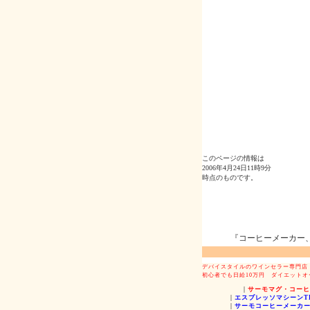
このページの情報は
2006年4月24日11時9分
時点のものです。
『コーヒーメーカー、
デバイスタイルのワインセラー専門店
初心者でも日給10万円
ダイエットオ
|
サーモマグ・コーヒ
|
エスプレッソマシーンTH
|
サーモコーヒーメーカー/