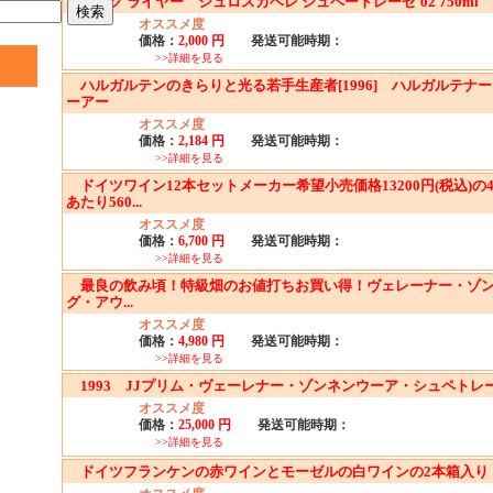
ブルク ライヤー シュロスカベレ シュペートレーゼ'02 750ml
オススメ度
価格：
2,000 円
発送可能時期：
>>詳細を見る
ハルガルテンのきらりと光る若手生産者[1996] ハルガルテナ
ーアー
オススメ度
価格：
2,184 円
発送可能時期：
>>詳細を見る
ドイツワイン12本セットメーカー希望小売価格13200円(税込)の49
あたり560...
オススメ度
価格：
6,700 円
発送可能時期：
>>詳細を見る
最良の飲み頃！特級畑のお値打ちお買い得！ヴェレーナー・ゾン
グ・アウ...
オススメ度
価格：
4,980 円
発送可能時期：
>>詳細を見る
1993 JJプリム・ヴェーレナー・ゾンネンウーア・シュペトレーゼ
オススメ度
価格：
25,000 円
発送可能時期：
>>詳細を見る
ドイツフランケンの赤ワインとモーゼルの白ワインの2本箱入り