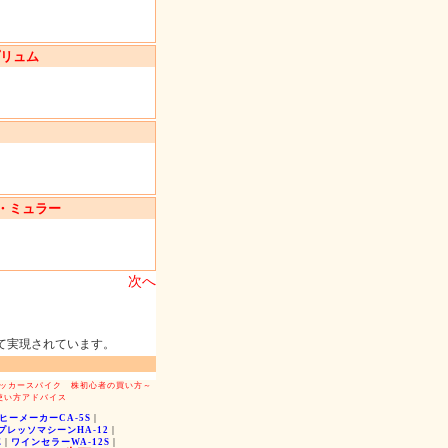
プリュム
ン・ミュラー
次へ
って実現されています。
ッカースパイク
株初心者の買い方～
使い方アドバイス
ーメーカーCA-5S
|
プレッソマシーンHA-12
|
E
|
ワインセラーWA-12S
|