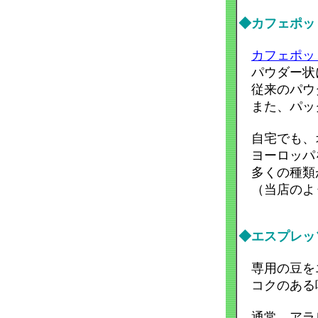
◆カフェポッ
カフェポッ
パウダー状に
従来のパウダ
また、パック
自宅でも、オ
ヨーロッパ
多くの種類
（当店のよ
◆エスプレッ
専用の豆をエ
コクのある
通常、アラビ