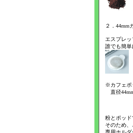
２．44mm
エスプレッソ
誰でも簡単
※カフェポ
直径44mm
粉とポッド
そのため、
専用ホルダ