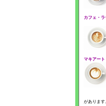
カフェ・ラテ
およそ
マキアート 
があります