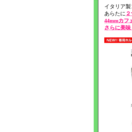
イタリア製
あらたに
２
44mmカ
さらに美味