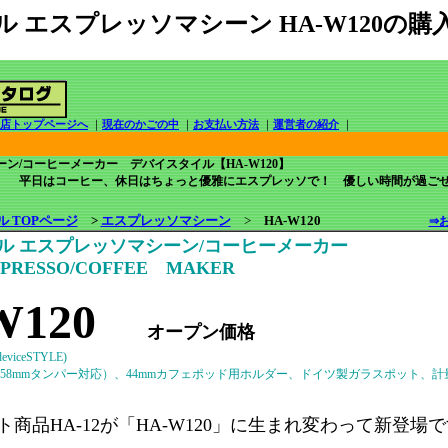
 エスプレッソマシーン HA-W120の
門店トップページへ
｜
現在のかごの中
｜
お支払い方法
｜
運営者の紹介
｜
/コーヒーメーカー デバイスタイル【HA-W120】
、休日はちょっと優雅にエスプレッソで！ 優しい時間が過ごせ
 TOPページ
>
エスプレッソマシーン
>
HA-W120
⇒
ル エスプレッソマシーン/コーヒーメーカー
PRESSO/COFFEE MAKER
W120
オープン価格
ceSTYLE)
58mmタンパー対応）、44mmカフェポッド用ホルダー、ドイツ製ガラスポット、計
商品HA-12が「HA-W120」に生まれ変わって新登場