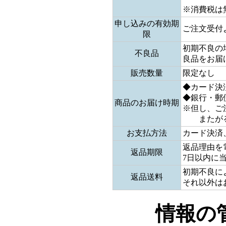
※消費税は
申し込みの有効期
ご注文受付
限
初期不良の
不良品
良品をお届
販売数量
限定なし
◆カード決
◆銀行・郵
商品のお届け時期
※但し、ご
またがる
お支払方法
カード決済
返品理由を
返品期限
7日以内に
初期不良に
返品送料
それ以外は
情報の