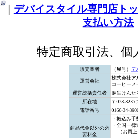
｜
デバイスタイル専門店ト
支払い方法
特定商取引法、個
販売業者
（屋号）
デ
株式会社ア
運営会社
コーヒーメ
運営統括責任者
麻生けんた
所在地
〒078-82
電話番号
0166-34-890
・振込み手
・全国一律送
商品代金以外の必
（お買上げ
要料金