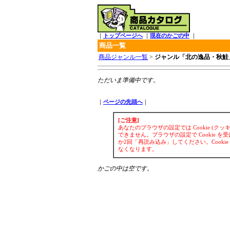
｜
トップページへ
｜
現在のかごの中
｜
商品一覧
商品ジャンル一覧
>
ジャンル「北の逸品・秋鮭
ただいま準備中です。
｜
ページの先頭へ
｜
[ご注意]
あなたのブラウザの設定では Cookie (
できません。ブラウザの設定で Cookie
か2回「再読み込み」してください。Cook
なくなります。
かごの中は空です。