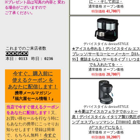
に・・そして次は・
※プレゼント品は写真の内容と 変わ
通常価格 オープン価格
る場合がございますので
41,700
円
特別価格
ご了承ください。
デバイスタイル deviceSTYLE
これまでのご来店者数
★アイスも作れる！デバイスタイル エス
プレッソ/サーモコーヒーメーカー【HA-
本日：
0113
昨日：
0236
9S】煮詰まらないサーモタイプ！いつま
でも入れたてを・・
通常価格 オープン価格
今すぐ、購入前に
20,700
円
特別価格
使えるクーポン を
あなたに配信します！
携帯メールマガジン
『福六屋セール情報！』
当店で今すぐ使えるクーポン
デバイスタイル deviceSTYLE
★今夏はアイスカフェラテでホッと一
をあなたに配信します！
又
、
息！デバイスタイル イタリア製15気圧
お買い得セールを行なう時に
ンプ エスプレッソマシン【TH010】自宅
もあなたの携帯にこっそりお
が”スタバ”になる！
知らせします！登録は簡単
通常価格 オープン価格
で、もちろん無料！
今すぐ
10,200
円
特別価格