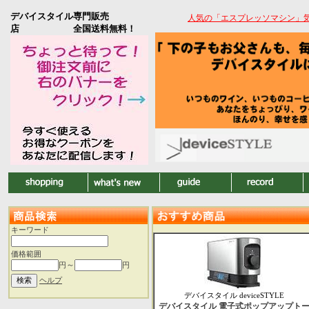
デバイスタイル専門販売
人気の「エスプレッソマシン」
店 全国送料無料！
キーワード
価格範囲
～
円
円
ヘルプ
デバイスタイル deviceSTYLE
デバイスタイル 電子式ポップアップト