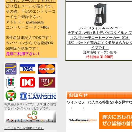
こちらにメールして下さい！
折り返しメールが届きます。
その際、下記のエントリーコ
ードをご登録下さい。
アドレス：
go@pi-pi.to
エントリーコード：
74605
デバイスタイル deviceSTYLE
★アイスも作れる！デバイスタイル オフ
※件名は未記入でOKです！
ィス用サーモコーヒーメーカー【CA-
※パソコンからでも登録OK
18S】ポットが割れにくく煮詰まらない
イプです！
※解除も簡単です！
通常価格 オープン価格
是非ご利用下さい！
31,000
円
特別価格
ワインセラーに入れる特別な1本を探す
福六屋はポジティブワークス(株)が運営
↓ ↓ ↓
するオンラインショッピングです。
デバイスタイルのHPはこちら