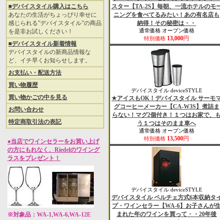
■デバイスタイル購入はこちら
スター【TA-2S】毎朝、一流ホテルのモ
あなたの生活がちょっぴり幸せに
ニングを食べてるみたい！あの有名店も
感じられる”デバイスタイル”の商品
納得！その秘密は・・
を是非お試しください！
通常価格 オープン価格
13,000
円
特別価格
■デバイスタイル新着情報
デバイスタイルの新商品情報な
ど、イチ早くお知らせします。
お支払い・配送方法
買い物履歴
デバイスタイル deviceSTYLE
買い物かごの中を見る
★アイスもOK！デバイスタイル サーモ
グコーヒーメーカー【CA-W3S】煮詰ま
お問い合わせ
らない！マグ2個付き！１つはお家で、
特定商取引法の表記
う１つはそのまま車へ
通常価格 オープン価格
13,500
円
特別価格
●当店でワインセラーをお買い上げ
の方にもれなく、Riedelのワイング
ラスをプレゼント！
デバイスタイル deviceSTYLE
デバイスタイル ペルチェ方式6本収納タ
プ・ワインセラー【WA-6】お子さんが
まれた年のワインを買って・・20年後
※対象品：WA-1,WA-6,WA-12E