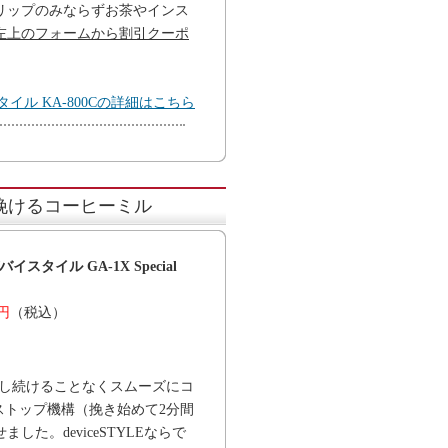
リップのみならずお茶やインス
左上のフォームから割引クーポ
イル KA-800Cの詳細はこちら
挽けるコーヒーミル
タイル GA-1X Special
0円
（税込）
、ボタンを押し続けることなくスムーズにコ
ストップ機構（挽き始めて2分間
。deviceSTYLEならで