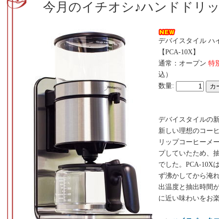
今月のイチオシ♪ハンドドリ
デバイスタイル ハ
【PCA-10X】
通常：オープン
特別
込）
数量:
デバイスタイルの
新しい理想のコー
リップコーヒーメ
プしていたため、
でした。PCA-10
ず沸かしてから淹
出温度と抽出時間
に近い味わいをお