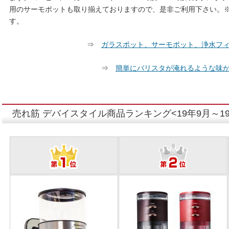
用のサーモポットも取り揃えておりますので、是非ご利用下さい。※浄
す。
⇒
ガラスポット、サーモポット、浄水フ
⇒
簡単にバリスタが淹れるような味
売れ筋 デバイスタイル商品ランキング<19年9月～19