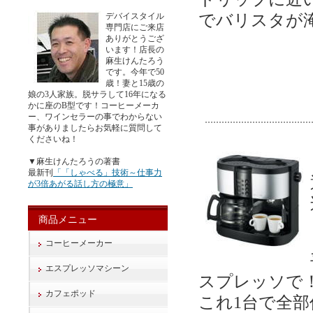
デバイスタイル
でバリスタが
専門店にご来店
ありがとうござ
います！店長の
麻生けんたろう
です。今年で50
歳！妻と15歳の
娘の3人家族。脱サラして16年になる
かに座のB型です！コーヒーメーカ
ー、ワインセラーの事でわからない
事がありましたらお気軽に質問して
くださいね！
▼麻生けんたろうの著書
最新刊
「「しゃべる」技術～仕事力
が3倍あがる話し方の極意」
商品メニュー
コーヒーメーカー
エスプレッソマシーン
スプレッソで
カフェポッド
これ1台で全部