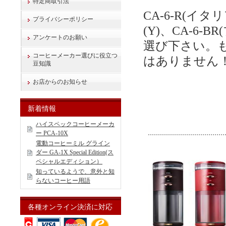
特定商取引法
CA-6-R(イ
プライバシーポリシー
(Y)、CA-6-
アンケートのお願い
選び下さい。
コーヒーメーカー選びに役立つ
はありません
豆知識
お店からのお知らせ
新着情報
ハイスペックコーヒーメーカ
ー PCA-10X
電動コーヒーミル グライン
ダー GA-1X Special Edition(ス
ペシャルエディション）
知っているようで、意外と知
らないコーヒー用語
各種オンライン決済に対応