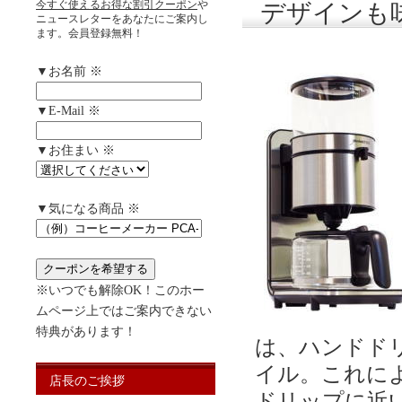
今すぐ使えるお得な割引クーポン
や
デザインも
ニュースレターをあなたにご案内し
ます。会員登録無料！
▼お名前 ※
▼E-Mail ※
▼お住まい ※
▼気になる商品 ※
※いつでも解除OK！このホー
ムページ上ではご案内できない
特典があります！
は、ハンドド
イル。これに
店長のご挨拶
ドリップに近