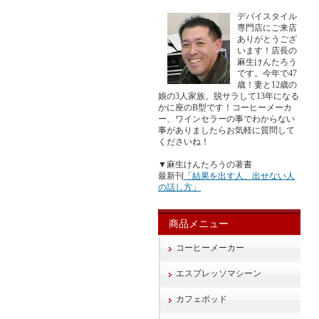
デバイスタイル
専門店にご来店
ありがとうござ
います！店長の
麻生けんたろう
です。今年で47
歳！妻と12歳の
娘の3人家族。脱サラして13年になる
かに座のB型です！コーヒーメーカ
ー、ワインセラーの事でわからない
事がありましたらお気軽に質問して
くださいね！
▼麻生けんたろうの著書
最新刊
「結果を出す人、出せない人
の話し方」
商品メニュー
コーヒーメーカー
エスプレッソマシーン
カフェポッド