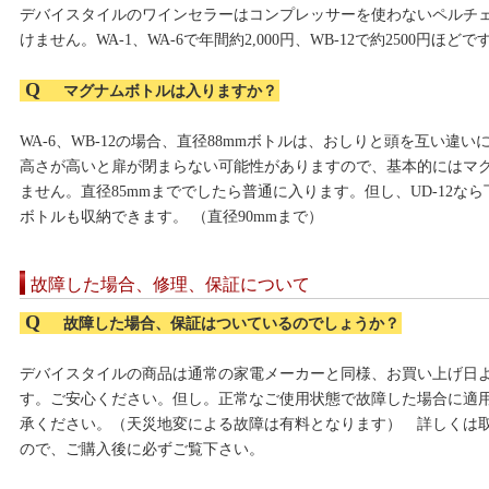
デバイスタイルのワインセラーはコンプレッサーを使わないペルチ
けません。WA-1、WA-6で年間約2,000円、WB-12で約2500円ほどで
Q
マグナムボトルは入りますか？
WA-6、WB-12の場合、直径88mmボトルは、おしりと頭を互い違
高さが高いと扉が閉まらない可能性がありますので、基本的にはマ
ません。直径85mmまででしたら普通に入ります。但し、UD-12なら
ボトルも収納できます。 （直径90mmまで）
故障した場合、修理、保証について
Q
故障した場合、保証はついているのでしょうか？
デバイスタイルの商品は通常の家電メーカーと同様、お買い上げ日よ
す。ご安心ください。但し。正常なご使用状態で故障した場合に適
承ください。（天災地変による故障は有料となります） 詳しくは
ので、ご購入後に必ずご覧下さい。