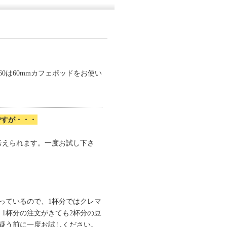
、P-60は60mmカフェポッドをお使い
ですが・・・
考えられます。一度お試し下さ
っているので、1杯分ではクレマ
1杯分の注文がきても2杯分の豆
疑う前に一度お試しください。