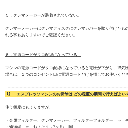
５．クレマメーカーが装着されていない。
クレマーメーカーはクレマディスクにクレマカバーを取り付けたも
れる事もありますのでご確認ください。
６．電源コードがタコ配線になっている。
マシンの電源コードがタコ配線になっていると電圧が下がり、15気
場合は、１つのコンセント口に電源コードだけを挿してお使いくだ
Q
エスプレッソマシンのお掃除は どの程度の期間で行えばよい
使う頻度にもよりますが、
・金属フィルター、クレマメーカー、フィルターフォルダー ⇒ 
・濾過網 ⇒ およそ１～2ヶ月に1回