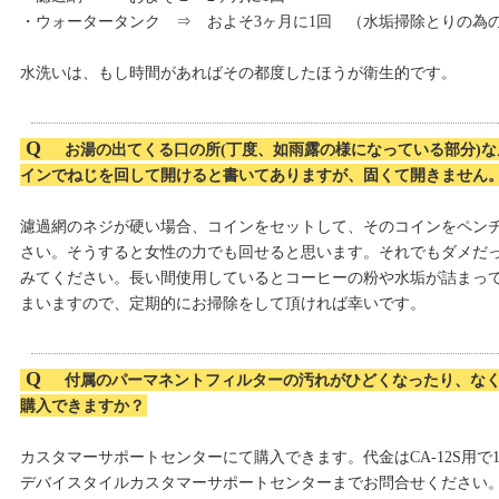
・ウォータータンク ⇒ およそ3ヶ月に1回 （水垢掃除とりの為
水洗いは、もし時間があればその都度したほうが衛生的です。
Q
お湯の出てくる口の所(丁度、如雨露の様になっている部分)
インでねじを回して開けると書いてありますが、固くて開きません
濾過網のネジが硬い場合、コインをセットして、そのコインをペン
さい。そうすると女性の力でも回せると思います。それでもダメだ
みてください。長い間使用しているとコーヒーの粉や水垢が詰まっ
まいますので、定期的にお掃除をして頂ければ幸いです。
Q
付属のパーマネントフィルターの汚れがひどくなったり、な
購入できますか？
カスタマーサポートセンターにて購入できます。代金はCA-12S用で
デバイスタイルカスタマーサポートセンターまでお問合せください