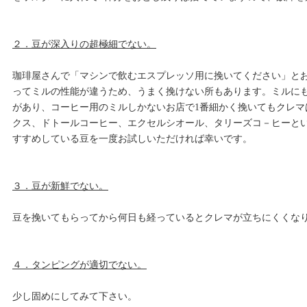
２．豆が深入りの超極細でない。
珈琲屋さんで「マシンで飲むエスプレッソ用に挽いてください」と
ってミルの性能が違うため、うまく挽けない所もあります。ミルに
があり、コーヒー用のミルしかないお店で1番細かく挽いてもクレマ
クス、ドトールコーヒー、エクセルシオール、タリーズコ－ヒーと
すすめしている豆を一度お試しいただければ幸いです。
３．豆が新鮮でない。
豆を挽いてもらってから何日も経っているとクレマが立ちにくくな
４．タンピングが適切でない。
少し固めにしてみて下さい。