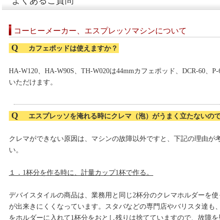
よくあるご質問
コーヒーメーカー、エスプレッソマシンについて
Q
カフェポッドは使えますか？
HA-W120、HA-W90S、TH-W020は44mmカフェポッド、DCR-60
いただけます。
Q
エスプレッソを淹れる時にクレマ（泡）がうまく立たないの
クレマができない原因は、マシンの故障以外ですと、下記の理由が
い。
１．1杯分を作る時に、計量カップ1杯で作る。
デバイスタイルの商品は、業務用と同じ2杯分のクレマホルダーを使
が出来きにくくなっています。スタバなどの専門店やバリスタ達も、
をホルダーに入れて1杯分をおとし残りは捨てていますので、故障を