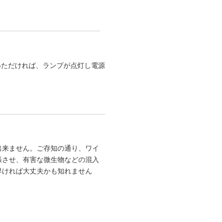
いただければ、ランプが点灯し電源
出来ません。ご存知の通り、ワイ
張させ、有害な微生物などの混入
早ければ大丈夫かも知れません