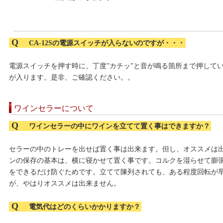
Q
CA-12Sの電源スイッチが入らないのですが・・・
電源スイッチを押す時に、丁度”カチッ”と音が鳴る箇所まで押して
が入ります。是非、ご確認ください。。
ワインセラーについて
Q
ワインセラーの中にワインを立てて置く事はできますか？
セラーの中のトレーを出せば置く事は出来ます。但し、オススメは
ンの保存の基本は、横に寝かせて置く事です。コルクを湿らせて膨
をできるだけ防ぐためです。立てて陳列されても、ある程度回転が
が、やはりオススメは出来ません。
Q
電気代はどのくらいかかりますか？