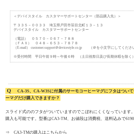
＜デバイスタイル カスタマーサポートセンター（部品購入先）＞
〒３３５－００３３ 埼玉県戸田市笹目北町１３－１３
デバイスタイル カスタマーサポートセンター
（電話） ０５７０－０６７－７８８
（ＦＡＸ） ０４８－６５３－７８７８
（E-mail） customer.support＠devicestyle.co.jp （＠を小文字にしてくだ
※受付時間 平日午前９時～午後６時 （土日祝祭日及び長期休暇を除く
Q
CA-3S、CA-W3Sに付属のサーモコーヒーマグにフタはつ
ーマグだけ購入できますか？
スライド式ののフタがついていますのでこぼれにくくなっています
購入も可能です。型番はCA3-TM、お値段は消費税、送料込みで619
⇒ CA3-TMの購入はこちらから