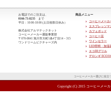
お電話でのご注文は、
商品メニュー
0166-73-8235
まで
コーヒーメーカ
平日：10:00-18:00 (土日祝祭日休み）
エスプレッソマ
株式会社アルマテックネット
カフェポッド
コーヒーメーカー通販事業部
コーヒー豆
〒070-0841 旭川市大町1条4丁目14－315
ワインセラー
ワンドリームピクチャーズ内
LED照明・加湿
エコIHグリル
デロンギ ECO31
コーヒーメーカー選びに役立
Copyright (C) 2015
コーヒーメーカ