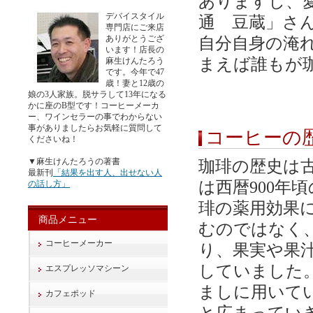
ありますし、
デバイスタイル
通 豆蔵」さ
専門店にご来店
ありがとうござ
自分自身の淹
います！店長の
まえば誰もが
麻生けんたろう
です。今年で47
歳！妻と12歳の
娘の3人家族。脱サラして13年になる
かに座のB型です！コーヒーメーカ
ー、ワインセラーの事でわからない
事がありましたらお気軽に質問して
コーヒーの
くださいね！
▼麻生けんたろうの著書
珈琲の歴史は
最新刊
「結果を出す人、出せない人
は西暦900年
の話し方」
琲の薬用効果
商品メニュー
むのではなく
コーヒーメーカー
り、果実や果
していました
エスプレッソマシーン
ましに用いて
カフェポッド