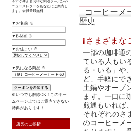
今すぐ使えるお得な割引クーポン
や
ニュースレターをあなたにご案内し
コーヒーメ
ます。会員登録無料！
歴史
▼お名前 ※
▼E-Mail ※
さまざまな
▼お住まい ※
一部の珈琲通
ている人もい
▼気になる商品 ※
る・いる」や
ど、手軽にで
土鍋やオーブ
※いつでも解除OK！このホー
ます。一口に
ムページ上ではご案内できない
煎通もいれば
特典があります！
それぞれのさ
のコーヒーメー
店長のご挨拶