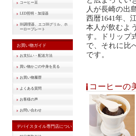
と広まってい
コーヒー豆
人が長崎の出
LED照明・加湿器
西暦1641年
IH調理器、エコIHグリル、ホ
本人が飲むよ
ーロープレート
す。ドリップ式
で、それに比
お買い物ガイド
です。
お支払い・配送方法
買い物かごの中身を見る
お買い物履歴
コーヒーの
よくある質問
お客様の声
お問い合わせ
デバイスタイル専門店につい
て