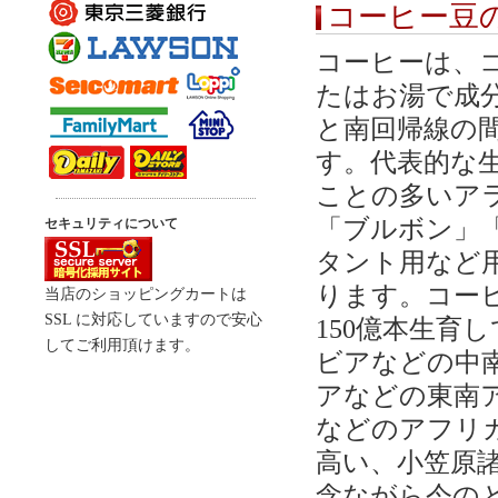
コーヒー豆
コーヒーは、
たはお湯で成
と南回帰線の
す。代表的な
ことの多いア
「ブルボン」
セキュリティについて
タント用など
ります。コーヒ
当店のショッピングカートは
SSL に対応していますので安心
150億本生育
してご利用頂けます。
ビアなどの中
アなどの東南
などのアフリ
高い、小笠原
念ながら今の