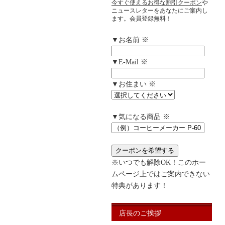
今すぐ使えるお得な割引クーポン
や
ニュースレターをあなたにご案内し
ます。会員登録無料！
▼お名前 ※
▼E-Mail ※
▼お住まい ※
▼気になる商品 ※
※いつでも解除OK！このホー
ムページ上ではご案内できない
特典があります！
店長のご挨拶