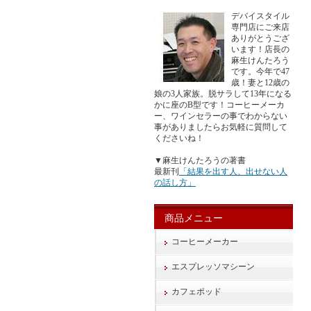
デバイスタイル
専門店にご来店
ありがとうござ
います！店長の
麻生けんたろう
です。今年で47
歳！妻と12歳の
娘の3人家族。脱サラして13年になる
かに座のB型です！コーヒーメーカ
ー、ワインセラーの事でわからない
事がありましたらお気軽に質問して
くださいね！
▼麻生けんたろうの著書
最新刊
「結果を出す人、出せない人
の話し方」
商品メニュー
コーヒーメーカー
エスプレッソマシーン
カフェポッド