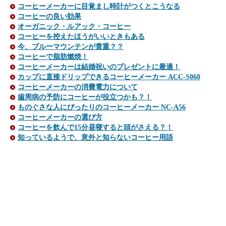
コーヒーメーカーに目覚まし時計がつくとこうなる
コーヒーの良い効果
オーガニック・ルアック・コーヒー
コーヒーを控えたほうがいいときもある
今、ブルーマウンテンが貴重？？
コーヒーで脂肪燃焼！
コーヒーメーカーは結婚祝いのプレゼントに最適！
カップに直接ドリップできるコーヒーメーカー ACC-S060
コーヒーメーカーの消費電力について
歯周病の予防にコーヒーが役立つかも？！
ものぐさな人にぴったりのコーヒーメーカー NC-A56
コーヒーメーカーの選び方
コーヒーを飲んで15分昼寝すると頭がさえる？！
知っているようで、意外と知らないコーヒー用語