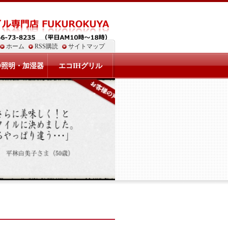
ホーム
RSS購読
サイトマップ
D照明・加湿器
エコIHグリル
」