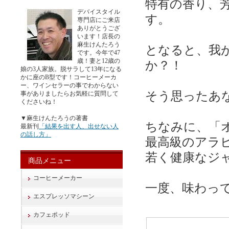
特有の香り、
デバイスタイル
す。
専門店にご来店
ありがとうござ
います！店長の
麻生けんたろう
となると、我
です。今年で47
歳！妻と12歳の
か？！
娘の3人家族。脱サラして13年になる
かに座のB型です！コーヒーメーカ
ー、ワインセラーの事でわからない
そう思ったあな
事がありましたらお気軽に質問して
くださいね！
▼麻生けんたろうの著書
ちなみに、「
最新刊
「結果を出す人、出せない人
の話し方」
最高級のアラ
若く健康なジ
商品メニュー
コーヒーメーカー
一度、味わっ
エスプレッソマシーン
カフェポッド