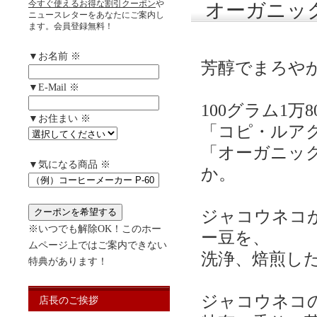
今すぐ使えるお得な割引クーポン
や
オーガニッ
ニュースレターをあなたにご案内し
ます。会員登録無料！
▼お名前 ※
芳醇でまろや
▼E-Mail ※
100グラム1万
▼お住まい ※
「コピ・ルア
「オーガニッ
▼気になる商品 ※
か。
ジャコウネコ
※いつでも解除OK！このホー
ー豆を、
ムページ上ではご案内できない
洗浄、焙煎し
特典があります！
ジャコウネコ
店長のご挨拶