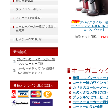
特定商取引法
プライバシーポリシー
アンケートのお願い
デバイスタイル 泡
ーヒーマシン DCR-60+6
コーヒーメーカー選びに役立つ
ェポッドセット
豆知識
特別セット価格
16,8
お店からのお知らせ
新着情報
知っているようで、意外と知
らないコーヒー用語
コーヒーを飲んで15分昼寝す
オーガニッ
ると頭がさえる？！
携帯エスプレッソメー
コーヒー味のワインっ
各種オンライン決済に対応
カリタのコーヒーメー
ものぐさな人向けのコーヒ
ブラジルではコーヒー
コーヒーメーカーに目
コーヒーの良い効果