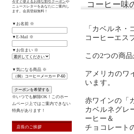
今すぐ使えるお得な割引クーポン
や
コーヒー味
ニュースレターをあなたにご案内し
ます。会員登録無料！
▼お名前 ※
「カベルネ・
コーヒーエス
▼E-Mail ※
▼お住まい ※
この2つの商
▼気になる商品 ※
アメリカのワイン
います。
※いつでも解除OK！このホー
赤ワインの「
ムページ上ではご案内できない
カベルネグレ
特典があります！
ーヒー＆
チョコレート
店長のご挨拶