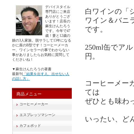
デバイスタイル
白ワインの「
専門店にご来店
ありがとうござ
ワイン＆バニ
います！店長の
麻生けんたろう
です。
です。今年で47
歳！妻と12歳の
娘の3人家族。脱サラして13年になる
かに座のB型です！コーヒーメーカ
250ml缶で
ー、ワインセラーの事でわからない
円。
事がありましたらお気軽に質問して
くださいね！
▼麻生けんたろうの著書
最新刊
「結果を出す人、出せない人
の話し方」
コーヒーメー
ては
商品メニュー
ぜひとも味わ
コーヒーメーカー
エスプレッソマシーン
いったい、ど
カフェポッド