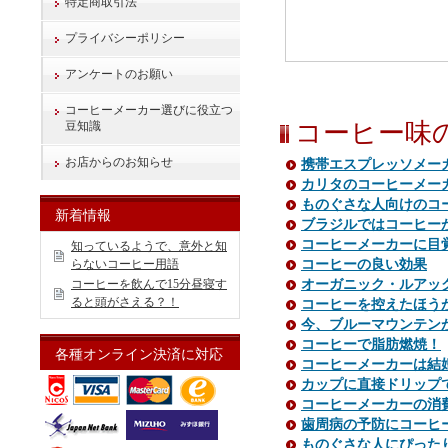
特定商取引法
プライバシーポリシー
アンケートのお願い
コーヒーメーカー選びに役立つ
コーヒー味
豆知識
お店からのお知らせ
携帯エスプレッソメー
カリタのコーヒーメー
ものぐさな人向けのコーヒ
新着情報
ブラジルではコーヒー
コーヒーメーカーに目
知っているようで、意外と知
らないコーヒー用語
コーヒーの良い効果
コーヒーを飲んで15分昼寝す
オーガニック・ルアッ
ると頭がさえる？！
コーヒーを控えたほう
今、ブルーマウンテン
コーヒーで脂肪燃焼！
各種オンライン決済に対応
コーヒーメーカーは結
カップに直接ドリップでき
コーヒーメーカーの消
歯周病の予防にコーヒ
ものぐさな人にぴったり